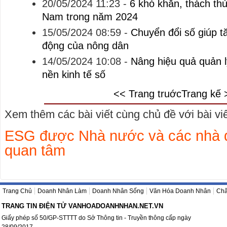
20/05/2024 11:23
-
6 khó khăn, thách thức
Nam trong năm 2024
15/05/2024 08:59
-
Chuyển đổi số giúp t
động của nông dân
14/05/2024 10:08
-
Nâng hiệu quả quản l
nền kinh tế số
<< Trang truớc
Trang kế 
Xem thêm các bài viết cùng chủ đề với bài viết
ESG được Nhà nước và các nhà đ
quan tâm
Trang Chủ
Doanh Nhân Làm
Doanh Nhân Sống
Văn Hóa Doanh Nhân
Châ
TRANG TIN ĐIỆN TỬ VANHOADOANHNHAN.NET.VN
Giấy phép số 50/GP-STTTT do Sở Thông tin - Truyền thông cấp ngày
28/09/2017