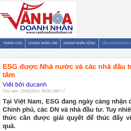
TRANG CHỦ
DOANH NHÂN LÀM
DOANH NHÂN SỐNG
VĂN HÓA DOANH 
SỨC KHỎE - SẢN PHẨM - DỊCH VỤ
ESG được Nhà nước và các nhà đầu t
tâm
Viết bởi ducanh
Thứ năm, 23/05/2024, 09:56 GMT+7
Tại Việt Nam, ESG đang ngày càng nhận
Chính phủ, các DN và nhà đầu tư. Tuy nhiê
thức cần được giải quyết để thúc đẩy 
quả.