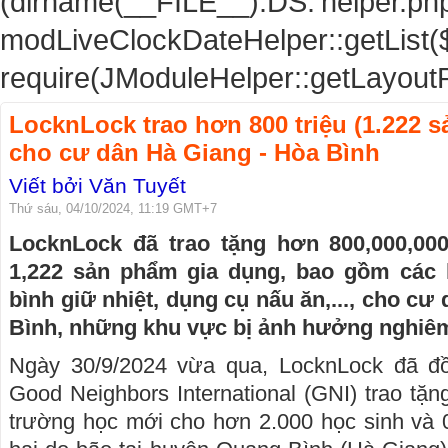
(dirname(__FILE__).DS.'helper.php')
modLiveClockDateHelper::getList(
require(JModuleHelper::getLayoutP
LocknLock trao hơn 800 triệu (1.222 
cho cư dân Hà Giang - Hòa Bình
Viết bởi Văn Tuyết
Thứ sáu, 04/10/2024, 11:19 GMT+7
LocknLock đã trao tặng hơn 800,000,0
1,222 sản phẩm gia dụng, bao gồm các
bình giữ nhiệt, dụng cụ nấu ăn,..., cho c
Bình, những khu vực bị ảnh hưởng nghiêm 
Ngày 30/9/2024 vừa qua, LocknLock đã đ
Good Neighbors International (GNI) trao tặng
trường học mới cho hơn 2.000 học sinh và 04