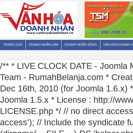
TRANG CHỦ
DOANH NHÂN LÀM
DOANH NHÂN SỐNG
VĂN HÓA DOANH 
SỨC KHỎE - SẢN PHẨM - DỊCH VỤ
/** * LIVE CLOCK DATE - Joomla Mo
Team - RumahBelanja.com * Create
Dec 16th, 2010 (for Joomla 1.6.x) 
Joomla 1.5.x * License : http://ww
LICENSE.php */ // no direct access
access'); // Include the syndicate 