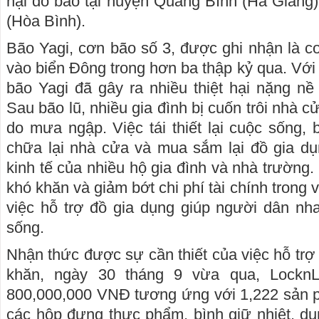
hại do bão tại huyện Quang Bình (Hà Giang
(Hòa Bình).
Bão Yagi, cơn bão số 3, được ghi nhận là 
vào biển Đông trong hơn ba thập kỷ qua. Với
bão Yagi đã gây ra nhiều thiệt hại nặng nề
Sau bão lũ, nhiều gia đình bị cuốn trôi nhà 
do mưa ngập. Việc tái thiết lại cuộc sống
chữa lại nhà cửa và mua sắm lại đồ gia dụ
kinh tế của nhiều hộ gia đình và nhà trường. 
khó khăn và giảm bớt chi phí tài chính trong việ
việc hỗ trợ đồ gia dụng giúp người dân nh
sống.
Nhận thức được sự cần thiết của việc hỗ trợ
khăn, ngày 30 tháng 9 vừa qua, LocknL
800,000,000 VNĐ tương ứng với 1,222 sản 
các hộp đựng thực phẩm, bình giữ nhiệt, dụn