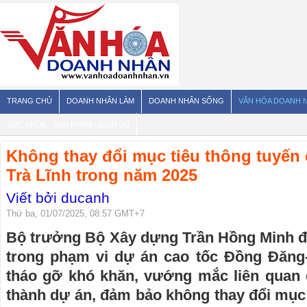
TRANG CHỦ
DOANH NHÂN LÀM
DOANH NHÂN SỐNG
VĂN HÓA DOANH 
SỨC KHỎE - SẢN PHẨM - DỊCH VỤ
Không thay đổi mục tiêu thông tuyến
Trà Lĩnh trong năm 2025
Viết bởi ducanh
Thứ ba, 01/07/2025, 08:57 GMT+7
Bộ trưởng Bộ Xây dựng Trần Hồng Minh đ
trong phạm vi dự án cao tốc Đồng Đăng
tháo gỡ khó khăn, vướng mắc liên quan
thành dự án, đảm bảo không thay đổi mục 