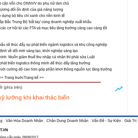
ếp cận vốn cho DNNVV do phụ nữ làm chủ
tương đối ổn định của giá năng lượng
 dựng bộ tiêu chí xanh cho nền kinh tế
p Bắc Trung Bộ 'bắt tay' cùng doanh nghiệp xuất khẩu
 các cơ hội từ các FTA và mục tiêu tăng trưởng càng cao càng tốt
hẩu sẽ thúc đẩy sự phát triển ngành logistics và khu công nghiệp
ịnh về đổi mới sáng tạo, khởi nghiệp sáng tạo
hính: Muốn giảm thuế thu nhập cá nhân thì phải sửa Luật
hát triển logistics thông minh để thúc đẩy tăng trưởng
h với cường độ cao hơn góp phần khơi thông nguồn lực tăng trưởng
<< Trang truớc
Trang kế >>
 (phía trên):
ỹ lưỡng khi khai thác biển
ng
Văn Hóa Doanh Nhân
Chân Dung Doanh Nhân
Vấn Đề - Sự Kiện
Giải Trí
T.VN
hông cấp ngày 28/09/2017