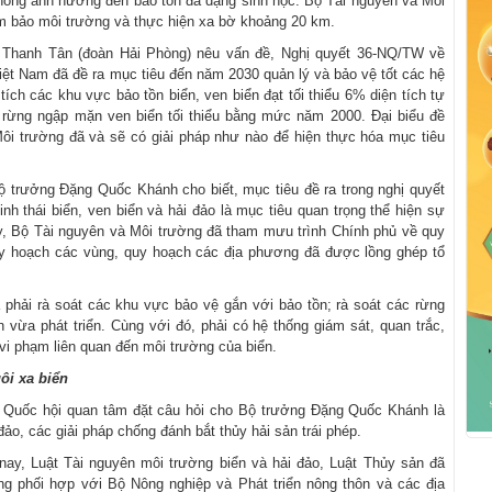
không ảnh hưởng đến bảo tồn đa dạng sinh học. Bộ Tài nguyên và Môi
ảm bảo môi trường và thực hiện xa bờ khoảng 20 km.
ã Thanh Tân (đoàn Hải Phòng) nêu vấn đề, Nghị quyết 36-NQ/TW về
Việt Nam đã đề ra mục tiêu đến năm 2030 quản lý và bảo vệ tốt các hệ
 tích các khu vực bảo tồn biển, ven biển đạt tối thiểu 6% diện tích tự
ch rừng ngập mặn ven biển tối thiểu bằng mức năm 2000. Đại biểu đề
Môi trường đã và sẽ có giải pháp như nào để hiện thực hóa mục tiêu
Bộ trưởng Đặng Quốc Khánh cho biết, mục tiêu đề ra trong nghị quyết
h thái biển, ven biển và hải đảo là mục tiêu quan trọng thể hiện sự
này, Bộ Tài nguyên và Môi trường đã tham mưu trình Chính phủ về quy
uy hoạch các vùng, quy hoạch các địa phương đã được lồng ghép tổ
hải rà soát các khu vực bảo vệ gắn với bảo tồn; rà soát các rừng
vừa phát triển. Cùng với đó, phải có hệ thống giám sát, quan trắc,
vi phạm liên quan đến môi trường của biển.
ôi xa biển
u Quốc hội quan tâm đặt câu hỏi cho Bộ trưởng Đặng Quốc Khánh là
đảo, các giải pháp chống đánh bắt thủy hải sản trái phép.
ay, Luật Tài nguyên môi trường biển và hải đảo, Luật Thủy sản đã
g phối hợp với Bộ Nông nghiệp và Phát triển nông thôn và các địa