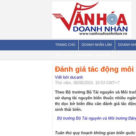
TRANG CHỦ
DOANH NHÂN LÀM
DOANH NH
SỨC KHỎE - SẢN PHẨM - DỊCH VỤ
Đánh giá tác động môi 
Viết bởi ducanh
Thứ năm, 06/06/2024, 10:53 GMT+7
Theo Bộ trưởng Bộ Tài nguyên và Môi trườ
sử dụng tài nguyên biển thuộc nhiều ngàn
thị dọc bờ biển đều cần đánh giá tác đ
sinh thái biển.
Bộ trưởng Bộ Tài nguyên và Môi trường Đặng 
Tuân thủ quy hoạch không gian biển quốc 