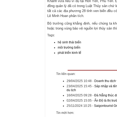
Khánh vừa nêu ví dụ tại Hòn Yến, Phú Yên. Đ
đồng quản lý đã có trong Luật Thủy sản chứ k
tất cả các địa phương 28 tỉnh ven biển đều c
Lê Minh Hoan phân tích.
Bộ trưởng cũng khẳng định, nếu chúng ta k
hoặc trong vùng bảo vệ nguồn lợi thủy sản th
Tags:
hệ sinh thái biển
môi trường biển
phát triển kinh tế
Tin liên quan:
29/04/2025 10:48
-
Doanh thu dịch 
23/04/2025 15:45
-
Sáp nhập và tên
du lịch
16/04/2025 09:28
-
Đà Nẵng thúc đẩ
02/04/2025 15:05
-
Ấn Độ là thị tr
25/11/2024 10:25
-
Saigontourist Gr
Tin mới hơn: