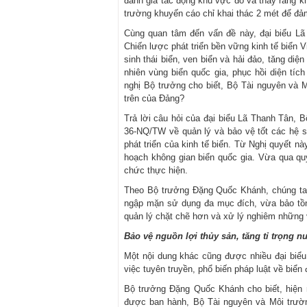
đánh giá tác động khu vực đó và thấy rằng 
trường khuyến cáo chỉ khai thác 2 mét để đ
Cùng quan tâm đến vấn đề này, đại biểu L
Chiến lược phát triển bền vững kinh tế biển 
sinh thái biển, ven biển và hải đảo, tăng diện
nhiên vùng biển quốc gia, phục hồi diện tí
nghị Bộ trưởng cho biết, Bộ Tài nguyên và 
trên của Đảng?
Trả lời câu hỏi của đại biểu Lã Thanh Tân, 
36-NQ/TW về quản lý và bảo vệ tốt các hệ sin
phát triển của kinh tế biển. Từ Nghị quyết 
hoạch không gian biển quốc gia. Vừa qua q
chức thực hiện.
Theo Bộ trưởng Đặng Quốc Khánh, chúng ta p
ngập mặn sử dụng đa mục đích, vừa bảo tồn 
quản lý chặt chẽ hơn và xử lý nghiêm những 
Bảo vệ nguồn lợi thủy sản, tăng tỉ trọng nu
Một nội dung khác cũng được nhiều đại biể
việc tuyên truyền, phổ biến pháp luật về biển 
Bộ trưởng Đặng Quốc Khánh cho biết, hiện n
được ban hành, Bộ Tài nguyên và Môi trườn