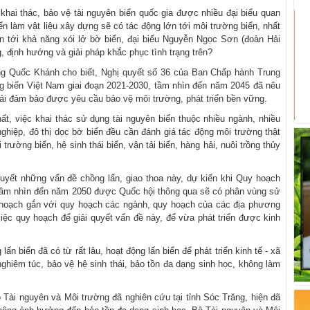
 khai thác, bảo vệ tài nguyên biển quốc gia được nhiều đại biểu quan
iển làm vật liệu xây dựng sẽ có tác động lớn tới môi trường biển, nhất
n tới khả năng xói lở bờ biển, đại biểu Nguyễn Ngọc Sơn (đoàn Hải
, định hướng và giải pháp khắc phục tình trạng trên?
g Quốc Khánh cho biết, Nghị quyết số 36 của Ban Chấp hành Trung
g biển Việt Nam giai đoạn 2021-2030, tầm nhìn đến năm 2045 đã nêu
phải đảm bảo được yêu cầu bảo vệ môi trường, phát triển bền vững.
ất, việc khai thác sử dụng tài nguyên biển thuộc nhiều ngành, nhiều
nghiệp, đô thị dọc bờ biển đều cần đánh giá tác động môi trường thật
ường biển, hệ sinh thái biển, vận tải biển, hàng hải, nuôi trồng thủy
yết những vấn đề chồng lấn, giao thoa này, dự kiến khi Quy hoạch
, tầm nhìn đến năm 2050 được Quốc hội thông qua sẽ có phân vùng sử
y hoạch gắn với quy hoạch các ngành, quy hoạch của các địa phương
việc quy hoạch để giải quyết vấn đề này, để vừa phát triển được kinh
 biển đã có từ rất lâu, hoạt động lấn biển để phát triển kinh tế - xã
ghiêm túc, bảo vệ hệ sinh thái, bảo tồn đa dạng sinh học, không làm
ộ Tài nguyên và Môi trường đã nghiên cứu tại tỉnh Sóc Trăng, hiện đã