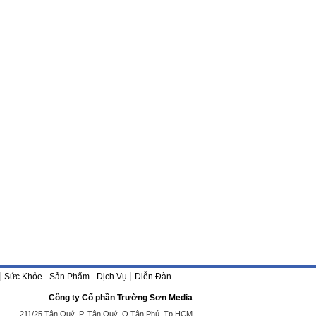
Sức Khỏe - Sản Phẩm - Dịch Vụ
Diễn Đàn
Công ty Cổ phần Trường Sơn Media
211/25 Tân Quý, P. Tân Quý, Q.Tân Phú, Tp.HCM