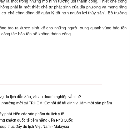
ây là một trong những mô hình tương đối thành công. Thiết chế cộng
hông phải là một thiết chế tự phát sinh của địa phương và mong rằng
ó cơ chế cộng đồng để quản lý tốt hơn nguồn lợi thủy sản", Bộ trưởng
hông tạo ra được sinh kế cho những người xung quanh vùng bảo tồn
ì công tác bảo tồn sẽ không thành công.
vụ du lịch dẫn đầu, vì sao doanh nghiệp vẫn lo?
 phường mới tại TP.HCM: Cơ hội để tái định vị, làm mới sản phẩm
y phát triển các sản phẩm du lịch y tế
ường khách quốc tế tiềm năng đến Phú Quốc
oup thúc đẩy du lịch Việt Nam - Malaysia