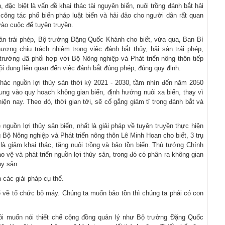
đặc biệt là vấn đề khai thác tài nguyên biển, nuôi trồng đánh bắt hải
ông tác phổ biến pháp luật biển và hải đảo cho người dân rất quan
 vào cuộc để tuyên truyền.
sản trái phép, Bộ trưởng Đặng Quốc Khánh cho biết, vừa qua, Ban Bí
ơng chịu trách nhiệm trong việc đánh bắt thủy, hải sản trái phép,
trường đã phối hợp với Bộ Nông nghiệp và Phát triển nông thôn tiếp
ội dung liên quan đến việc đánh bắt đúng phép, đúng quy định.
hác nguồn lợi thủy sản thời kỳ 2021 - 2030, tầm nhìn đến năm 2050
ung vào quy hoạch không gian biển, định hướng nuôi xa biển, thay vì
iện nay. Theo đó, thời gian tới, sẽ cố gắng giảm tỉ trọng đánh bắt và
 nguồn lợi thủy sản biển, nhất là giải pháp về tuyên truyền thực hiện
 Bộ Nông nghiệp và Phát triển nông thôn Lê Minh Hoan cho biết, 3 trụ
 là giảm khai thác, tăng nuôi trồng và bảo tồn biển. Thủ tướng Chính
 vệ và phát triển nguồn lợi thủy sản, trong đó có phân ra không gian
ủy sản.
 các giải pháp cụ thể.
ế về tổ chức bộ máy. Chúng ta muốn bảo tồn thì chúng ta phải có con
Tôi muốn nói thiết chế cộng đồng quản lý như Bộ trưởng Đặng Quốc