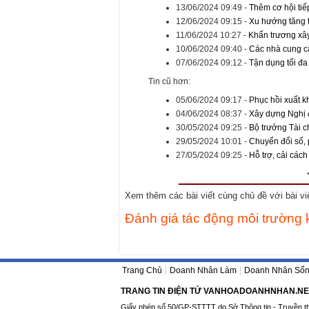
13/06/2024 09:49
-
Thêm cơ hội ti
12/06/2024 09:15
-
Xu hướng tăng 
11/06/2024 10:27
-
Khẩn trương xây
10/06/2024 09:40
-
Các nhà cung cấ
07/06/2024 09:12
-
Tận dụng tối đa
Tin cũ hơn:
05/06/2024 09:17
-
Phục hồi xuất k
04/06/2024 08:37
-
Xây dựng Nghị đ
30/05/2024 09:25
-
Bộ trưởng Tài c
29/05/2024 10:01
-
Chuyển đổi số, p
27/05/2024 09:25
-
Hỗ trợ, cải các
Xem thêm các bài viết cùng chủ đề với bài viết
Đánh giá tác động môi trường k
Trang Chủ
Doanh Nhân Làm
Doanh Nhân Số
TRANG TIN ĐIỆN TỬ VANHOADOANHNHAN.NE
Giấy phép số 50/GP-STTTT do Sở Thông tin - Truyền t