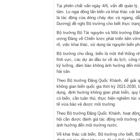
Tại phiên chất vấn ngày 4/6, vấn đề quản lý,
tâm. Lo ngại động lấn biển và khai thác cát b
là tác động của dòng chảy dọc và ngang, dẫ
Dương) đề nghị Bộ trưởng cho biết thực trạng
Bộ trưởng Bộ Tài nguyên và Môi trường Đặn
ương Đảng về Chiến lược phát triển bền vữn
rõ, việc khai thác, sử dụng tài nguyên biển 
Bộ trưởng cho rằng, biển là một thể thống nh
lĩnh vực, các dự án đầu tư về du lịch, công 
kỹ lưỡng, đảm bảo không ảnh hưởng đến môi tr
hải sản.
Theo Bộ trưởng Đặng Quốc Khánh, để giải qu
không gian biển quốc gia thời kỳ 2021-2030
dụng, định hướng không gian phát triển, qu
có biển, cần tuân thủ, thực hiện nghiêm túc 
tế vừa bảo vệ được môi trường.
Theo Bộ trưởng Đặng Quốc Khánh, hoạt động lấn
hội cần được đánh giá tác động môi trường n
ảnh hưởng đến môi trường nước.
Về khai thác cát biển, Bộ trưởng cho biết, B