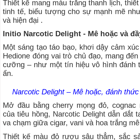
Thiết kế mang màu trắng thanh lịch, thiết
tinh tế, biểu tượng cho sự mạnh mẽ nh
và hiện đại .
Initio Narcotic Delight - Mê hoặc và đ
Một sáng tạo táo bạo, khơi dậy cảm xúc 
Hedione đóng vai trò chủ đạo, mang đến 
cưỡng – như một tín hiệu vô hình đánh 
ẩn.
Narcotic Delight – Mê hoặc, đánh thứ
Mở đầu bằng cherry mọng đỏ, cognac 
của tiêu hồng, Narcotic Delight dẫn dắt
va chạm giữa cigar, vani và hoa trắng mê
Thiết kế màu đỏ rượu sâu thẳm, sắc s