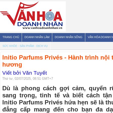
TRANG CHỦ
DOANH NHÂN LÀM
DOANH NHÂN SỐNG
VĂN HÓA DOANH 
SỨC KHỎE - SẢN PHẨM - DỊCH VỤ
Initio Parfums Privés - Hành trình nội
hương
Viết bởi Văn Tuyết
Thứ tư, 02/07/2025, 08:51 GMT+7
Dù là phong cách gợi cảm, quyến r
sang trọng, tinh tế và biết cách t
Initio Parfums Privés hứa hẹn sẽ là 
đẳng cấp mang đến cho bạn đa dạ