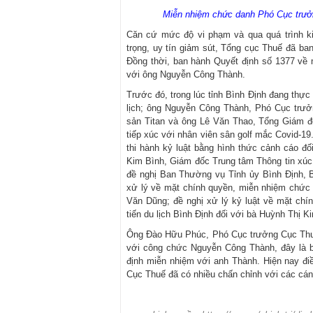
Miễn nhiệm chức danh Phó Cục trưởn
Căn cứ mức độ vi phạm và qua quá trình k
trọng, uy tín giảm sút, Tổng cục Thuế đã ba
Đồng thời, ban hành Quyết định số 1377 về
với ông Nguyễn Công Thành.
Trước đó, trong lúc tỉnh Bình Định đang thực
lịch; ông Nguyễn Công Thành, Phó Cục trưo
sản Titan và ông Lê Văn Thao, Tổng Giám đốc
tiếp xúc với nhân viên sân golf mắc Covid-
thi hành kỷ luật bằng hình thức cảnh cáo đ
Kim Bình, Giám đốc Trung tâm Thông tin xúc tiến
đề nghị Ban Thường vụ Tỉnh ủy Bình Định
xử lý về mặt chính quyền, miễn nhiệm chức
Văn Dũng; đề nghị xử lý kỷ luật về mặt
tiến du lịch Bình Định đối với bà Huỳnh Thị 
Ông Đào Hữu Phúc, Phó Cục trưởng Cục Thuế 
với công chức Nguyễn Công Thành, đây là bà
định miễn nhiệm với anh Thành. Hiện nay đi
Cục Thuế đã có nhiều chấn chỉnh với các cán