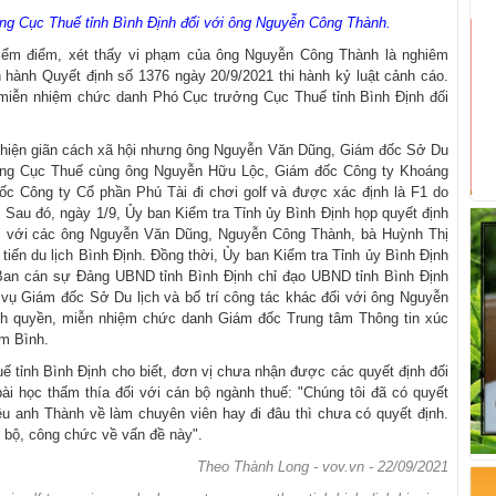
g Cục Thuế tỉnh Bình Định đối với ông Nguyễn Công Thành.
iểm điểm, xét thấy vi phạm của ông Nguyễn Công Thành là nghiêm
n hành Quyết định số 1376 ngày 20/9/2021 thi hành kỷ luật cảnh cáo.
 miễn nhiệm chức danh Phó Cục trưởng Cục Thuế tỉnh Bình Định đối
 hiện giãn cách xã hội nhưng ông Nguyễn Văn Dũng, Giám đốc Sở Du
̛̉ng Cục Thuế cùng ông Nguyễn Hữu Lộc, Giám đốc Công ty Khoáng
 Công ty Cổ phần Phú Tài đi chơi golf và được xác định là F1 do
19. Sau đó, ngày 1/9, Ủy ban Kiểm tra Tỉnh ủy Bình Định họp quyết định
ối với các ông Nguyễn Văn Dũng, Nguyễn Công Thành, bà Huỳnh Thị
 du lịch Bình Định. Đồng thời, Ủy ban Kiểm tra Tỉnh ủy Bình Định
, Ban cán sự Đảng UBND tỉnh Bình Định chỉ đạo UBND tỉnh Bình Định
 vụ Giám đốc Sở Du lịch và bố trí công tác khác đối với ông Nguyễn
 chính quyền, miễn nhiệm chức danh Giám đốc Trung tâm Thông tin xúc
Kim Bình.
tỉnh Bình Định cho biết, đơn vị chưa nhận được các quyết định đối
i học thấm thía đối với cán bộ ngành thuế: "Chúng tôi đã có quyết
ều anh Thành về làm chuyên viên hay đi đâu thì chưa có quyết định.
 bộ, công chức về vấn đề này".
Theo Thành Long - vov.vn - 22/09/2021