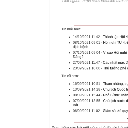
Link nguồn: https://vov.vn/chinh-tri/di-
Tin mới hơn:
14/10/2021 11:42
-
Thành lập Hội đ
08/10/2021 09:01
-
Hội nghị TƯ 4: 
dịch bệnh
07/10/2021 09:04
-
Vì sao Hội nghị
Đảng?
27/09/2021 11:47
-
Cập nhật mức đ
23/09/2021 10:00
-
Thủ tướng phê 
Tin cũ hơn:
16/09/2021 10:51
-
Tham nhũng, trục
13/09/2021 14:28
-
Chủ tịch Quốc h
08/09/2021 15:44
-
Phó Bí thư Thàn
07/09/2021 13:55
-
Chủ tịch nước d
Bái
06/09/2021 11:02
-
Giám sát để quy
Xem thêm các bài viết cùng chủ đề với bài viết