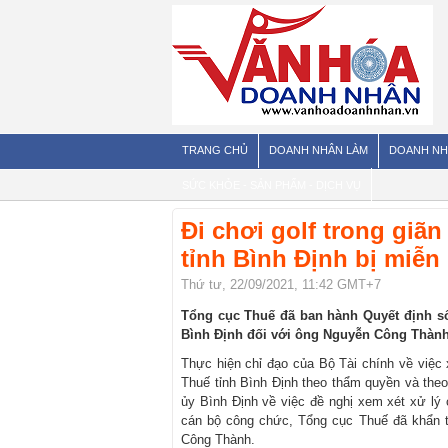
TRANG CHỦ
DOANH NHÂN LÀM
DOANH NH
SỨC KHỎE - SẢN PHẨM - DỊCH VỤ
Đi chơi golf trong giã
tỉnh Bình Định bị miễn
Thứ tư, 22/09/2021, 11:42 GMT+7
Tổng cục Thuế đã ban hành Quyết định s
Bình Định đối với ông Nguyễn Công Thành
Thực hiện chỉ đạo của Bộ Tài chính về việ
Thuế tỉnh Bình Định theo thẩm quyền và the
ủy Bình Định về việc đề nghị xem xét xử lý
cán bộ công chức, Tổng cục Thuế đã khẩn t
Công Thành.