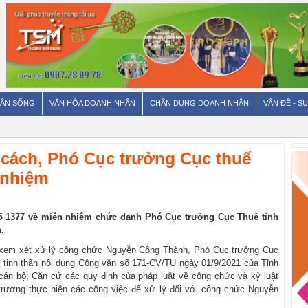
ÂN SỐNG
VĂN HÓA DOANH NHÂN
CHÂN DUNG DOANH NHÂN
VẤN ĐỀ - SỰ
n cách, Phó Cục trưởng Cục thuế
 nhiệm
ố 1377 về miễn nhiệm chức danh Phó Cục trưởng Cục Thuế tỉnh
.
c xem xét xử lý công chức Nguyễn Công Thành, Phó Cục trưởng Cục
o tinh thần nội dung Công văn số 171-CV/TU ngày 01/9/2021 của Tỉnh
 cán bộ; Căn cứ các quy định của pháp luật về công chức và kỷ luật
rương thực hiện các công việc để xử lý đối với công chức Nguyễn