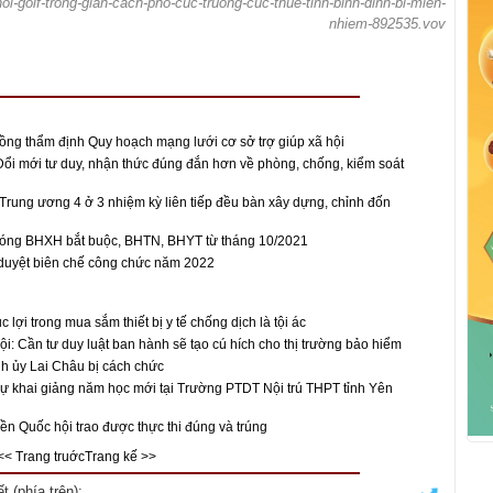
choi-golf-trong-gian-cach-pho-cuc-truong-cuc-thue-tinh-binh-dinh-bi-mien-
nhiem-892535.vov
ồng thẩm định Quy hoạch mạng lưới cơ sở trợ giúp xã hội
Đổi mới tư duy, nhận thức đúng đắn hơn về phòng, chống, kiểm soát
 Trung ương 4 ở 3 nhiệm kỳ liên tiếp đều bàn xây dựng, chỉnh đốn
óng BHXH bắt buộc, BHTN, BHYT từ tháng 10/2021
duyệt biên chế công chức năm 2022
 lợi trong mua sắm thiết bị y tế chống dịch là tội ác
ội: Cần tư duy luật ban hành sẽ tạo cú hích cho thị trường bảo hiểm
h ủy Lai Châu bị cách chức
ự khai giảng năm học mới tại Trường PTDT Nội trú THPT tỉnh Yên
ền Quốc hội trao được thực thi đúng và trúng
<< Trang truớc
Trang kế >>
 (phía trên):