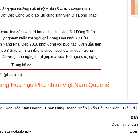
 động giải thưởng Giả trí kỹ thuật số POPS Awards 2016
gười Đẹp Công Sở giao lưu cùng sinh viên ĐH Đồng Tháp
 chức tọa đàm về thời trang cho sinh viên ĐH Đồng Tháp
úy nghiêm khắc khi ngồi ghế nóng Hoa khôi Xứ Dừa
Năng Phái Đẹp 2016 khởi động với buổi tập luyện đầu tiên
uộn' Giao Linh lần đầu tổ chức liveshow tại quê hương
 - Chương trình nghệ thuật góp mặt của 100 ngôi sao, nghệ sĩ
Trang kế >>
 (phía trên):
ng Hoa hậu Phu nhân Việt Nam Quốc tế
ng
Văn Hóa Kinh Doanh
Chân Dung Doanh Nhân
Vấn Đề - Sự Kiện
Giải Trí
Bản
Quản lý nội du
g tin từ website này
Liên