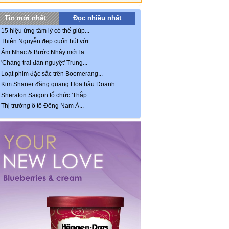
Tin mới nhất
Đọc nhiều nhất
15 hiệu ứng tâm lý có thể giúp...
Thiên Nguyễn đẹp cuốn hút với...
Âm Nhạc & Bước Nhảy mới lạ...
'Chàng trai đàn nguyệt' Trung...
Loạt phim đặc sắc trên Boomerang...
Kim Shaner đăng quang Hoa hậu Doanh...
Sheraton Saigon tổ chức 'Thắp...
Thị trường ô tô Đông Nam Á...