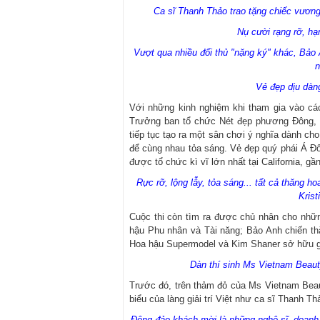
Ca sĩ Thanh Thảo trao tặng chiếc vươ
Nụ cười rạng rỡ, h
Vượt qua nhiều đối thủ "nặng ký" khác, Bảo
n
Vẻ đẹp dịu dàn
Với những kinh nghiệm khi tham gia vào cá
Trưởng ban tổ chức Nét đẹp phương Đông, H
tiếp tục tạo ra một sân chơi ý nghĩa dành ch
để cùng nhau tỏa sáng. Vẻ đẹp quý phái Á Đôn
được tổ chức kì vĩ lớn nhất tại California, g
Rực rỡ, lộng lẫy, tỏa sáng... tất cả thăng 
Kris
Cuộc thi còn tìm ra được chủ nhân cho nhữn
hậu Phu nhân và Tài năng; Bảo Anh chiến t
Hoa hậu Supermodel và Kim Shaner sở hữu g
Dàn thí sinh Ms Vietnam Beauty
Trước đó, trên thảm đỏ của Ms Vietnam Beau
biểu của làng giải trí Việt như ca sĩ Thanh T
Đông đảo khách mời là những nghệ sĩ, doanh n