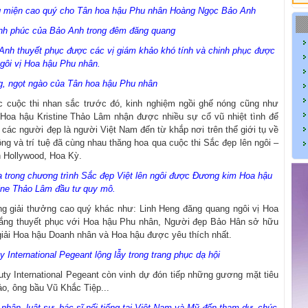
ng miện cao quý cho Tân hoa hậu Phu nhân Hoàng Ngọc Bảo Anh
ạnh phúc của Bảo Anh trong đêm đăng quang
 Anh thuyết phục được các vị giám khảo khó tính và chinh phục được
gôi vị Hoa hậu Phu nhân.
g, ngọt ngào của Tân hoa hậu Phu nhân
c cuộc thi nhan sắc trước đó, kinh nghiệm ngồi ghế nóng cũng như
oa hậu Kristine Thảo Lâm nhận được nhiều sự cổ vũ nhiệt tình để
o các người đẹp là người Việt Nam đến từ khắp nơi trên thể giới tụ về
g và trí tuệ đã cùng nhau thăng hoa qua cuộc thi Sắc đẹp lên ngôi –
ần Hollywood, Hoa Kỳ.
hoa trong chương trình Sắc đẹp Việt lên ngôi được Đương kim Hoa hậu
tine Thảo Lâm đầu tư quy mô.
g giải thưởng cao quý khác như: Linh Heng đăng quang ngôi vị Hoa
hắng thuyết phục với Hoa hậu Phu nhân, Người đẹp Bảo Hân sở hữu
iải Hoa hậu Doanh nhân và Hoa hậu được yêu thích nhất.
 International Pegeant lộng lẫy trong trang phục dạ hội
ty International Pegeant còn vinh dự đón tiếp những gương mặt tiêu
hảo, ông bầu Vũ Khắc Tiệp...
hân, luật sự, bác sĩ nổi tiếng tại Việt Nam và Mỹ đến tham dự, chúc