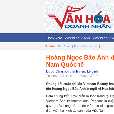
TRANG CHỦ
DOANH NHÂN LÀM
DOANH NHÂN 
Sự Kiện
Thời Trang
Phim - Sách - Nhạc
Hoàng Ngọc Bảo Anh đ
Nam Quốc tế
Được đăng bởi thành viên: Lê Linh
Thứ hai, 28/11/2016, 23:34 GMT+7
Chung kết cuộc thi Ms Vietnam Beauty Int
tên Hoàng Ngọc Bảo Anh ở ngôi vị Hoa hậ
Đêm chung kết được diễn ra long trọng tại Đ
Vietnam Beauty International Pegeant là cu
quy tụ của hàng trăm diễn viên, ca sĩ, ngư
diễn viên hài kịch tài danh của Việt Nam.