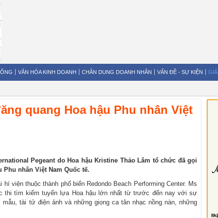
SỐNG
VĂN HÓA KINH DOANH
CHÂN DUNG DOANH NHÂN
VẤN ĐỀ - SỰ KIỆN
GIẢ
ăng quang Hoa hậu Phu nhân Việt
ernational Pegeant do Hoa hậu Kristine Thảo Lâm tổ chức đã gọi
u Phu nhân Việt Nam Quốc tế.
ại hí viện thuộc thành phố biển Redondo Beach Performing Center. Ms
ộc thi tìm kiếm tuyển lựa Hoa hậu lớn nhất từ trước đến nay với sự
ời mẫu, tài tử điện ảnh và những giọng ca tân nhạc nồng nàn, những