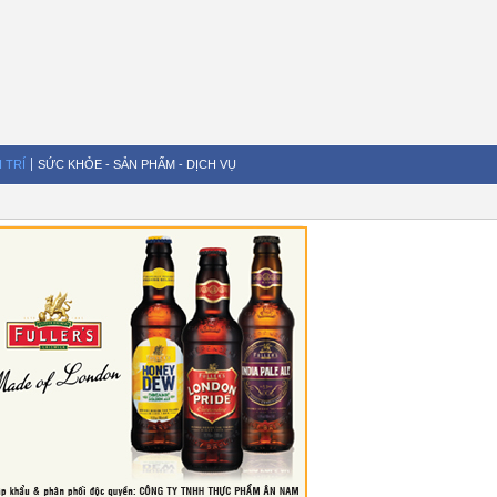
I TRÍ
SỨC KHỎE - SẢN PHẨM - DỊCH VỤ