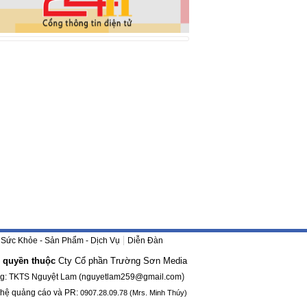
Sức Khỏe - Sản Phẩm - Dịch Vụ
Diễn Đàn
 quyền thuộc
Cty Cổ phần Trường Sơn
Media
)
ng: TKTS Nguyệt Lam (
nguyetlam259@gmail.com
)
 hệ quảng cáo và PR:
0907.28.09.78 (Mrs. Minh Thúy)