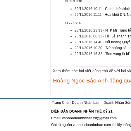
Tin mới hơn:
30/11/2016 10:11
-
Chính thức khởi
29/11/2016 11:11
-
Hoa khôi DN, N
Tin cũ hơn:
28/11/2016 23:33
-
NTK Mi Trang tổ
26/11/2016 08:33
-
HH Lê Thanh Th
23/11/2016 14:40
-
Nữ hoàng Quyền 
23/11/2016 10:20
-
'Nữ hoàng sầu m
22/11/2016 16:32
-
'Sen vàng từ bi'
Xem thêm các bài viết cùng chủ đề với bài viết
Hoàng Ngọc Bảo Anh đăng qua
Trang Chủ
Doanh Nhân Làm
Doanh Nhân Số
DIỄN ĐÀN DOANH NHÂN THẾ KỶ 21
Email:
vanhoadoanhnhan.tst@gmail.com
Ghi rõ nguồn
vanhoadoanhnhan.com
khi lấy thôn