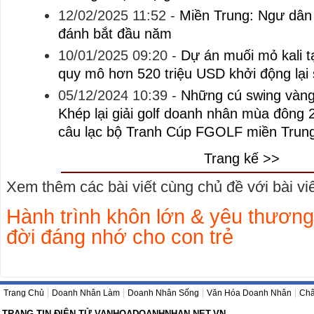
12/02/2025 11:52
-
Miền Trung: Ngư dân
đánh bắt đầu năm
10/01/2025 09:20
-
Dự án muối mỏ kali t
quy mô hơn 520 triệu USD khởi động lại
05/12/2024 10:39
-
Những cú swing vàng
Khép lại giải golf doanh nhân mùa đông 
câu lạc bộ Tranh Cúp FGOLF miền Trun
Trang kế >>
Xem thêm các bài viết cùng chủ đề với bài viết
Hành trình khôn lớn & yêu thương
đời đáng nhớ cho con trẻ
Trang Chủ
Doanh Nhân Làm
Doanh Nhân Sống
Văn Hóa Doanh Nhân
Châ
TRANG TIN ĐIỆN TỬ VANHOADOANHNHAN.NET.VN