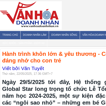
TRANG CHỦ
DOANH NHÂN LÀM
DOANH NHÂN SỐNG
VĂN HÓA DOANH 
SỨC KHỎE - SẢN PHẨM - DỊCH VỤ
Hành trình khôn lớn & yêu thương - 
đáng nhớ cho con trẻ
Viết bởi Văn Tuyết
Thứ năm, 22/05/2025, 17:36 GMT+7
Ngày 29/5/2025 tới đây, Hệ thống
Global Star long trọng tổ chức Lễ T
năm học 2024-2025, một sự kiện đặc
các “ngôi sao nhỏ” – những em bé Gl