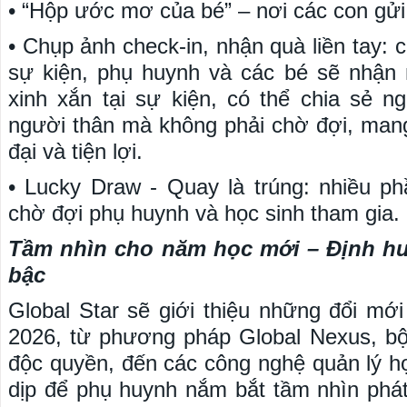
• “Hộp ước mơ của bé” – nơi các con g
• Chụp ảnh check-in, nhận quà liền tay: 
sự kiện, phụ huynh và các bé sẽ nhận
xinh xắn tại sự kiện, có thể chia sẻ n
người thân mà không phải chờ đợi, mang
đại và tiện lợi.
• Lucky Draw - Quay là trúng: nhiều p
chờ đợi phụ huynh và học sinh tham gia.
Tầm nhìn cho năm học mới – Định hư
bậc
Global Star sẽ giới thiệu những đổi mớ
2026, từ phương pháp Global Nexus, bộ
độc quyền, đến các công nghệ quản lý học
dịp để phụ huynh nắm bắt tầm nhìn phát